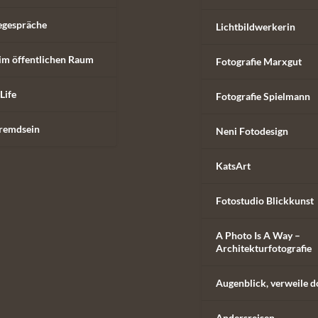
egespräche
Lichtbildwerkerin
im öffentlichen Raum
Fotografie Marxgut
Life
Fotografie Spielmann
remdsein
Neni Fotodesign
KatsArt
Fotostudio Blickkunst
A Photo Is A Way –
Architekturfotografie
Augenblick, verweile d
Andersreisen