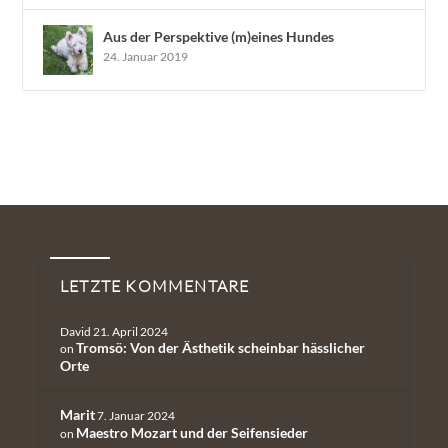
Aus der Perspektive (m)eines Hundes
24. Januar 2019
Neueste Kommentare
LETZTE KOMMENTARE
David
21. April 2024
Tromsö: Von der Ästhetik scheinbar hässlicher
on
Orte
Marit
7. Januar 2024
Maestro Mozart und der Seifensieder
on