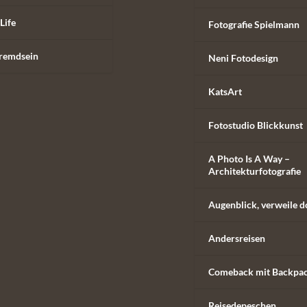
Life
Fotografie Spielmann
remdsein
Neni Fotodesign
KatsArt
Fotostudio Blickkunst
A Photo Is A Way –
Architekturfotografie
Augenblick, verweile d
Andersreisen
Comeback mit Backpa
Reisedepeschen