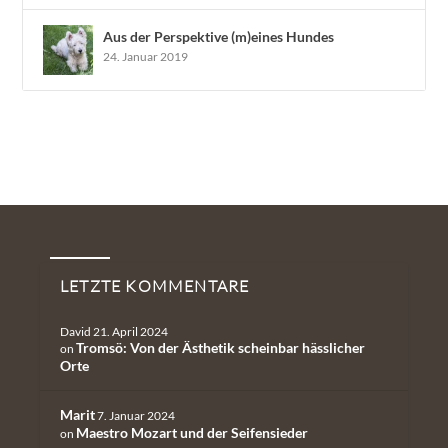
Aus der Perspektive (m)eines Hundes
24. Januar 2019
Neueste Kommentare
LETZTE KOMMENTARE
David
21. April 2024
Tromsö: Von der Ästhetik scheinbar hässlicher
on
Orte
Marit
7. Januar 2024
Maestro Mozart und der Seifensieder
on