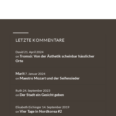
Neueste Kommentare
LETZTE KOMMENTARE
David
21. April 2024
Tromsö: Von der Ästhetik scheinbar hässlicher
on
Orte
Marit
7. Januar 2024
Maestro Mozart und der Seifensieder
on
Ruth
24. September 2023
Der Stadt ein Gesicht geben
on
Elisabeth Eichinger
14. September 2019
Vier Tage in Nordkorea #2
on