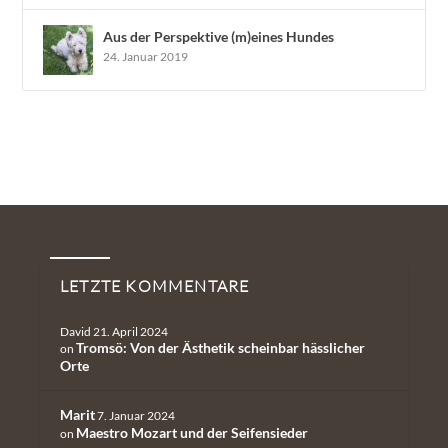
Aus der Perspektive (m)eines Hundes
24. Januar 2019
Neueste Kommentare
LETZTE KOMMENTARE
David
21. April 2024
Tromsö: Von der Ästhetik scheinbar hässlicher
on
Orte
Marit
7. Januar 2024
Maestro Mozart und der Seifensieder
on