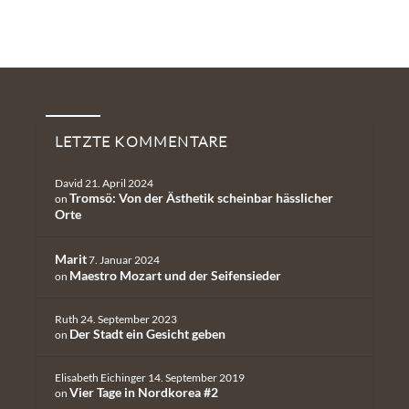
Neueste Kommentare
LETZTE KOMMENTARE
David
21. April 2024
Tromsö: Von der Ästhetik scheinbar hässlicher
on
Orte
Marit
7. Januar 2024
Maestro Mozart und der Seifensieder
on
Ruth
24. September 2023
Der Stadt ein Gesicht geben
on
Elisabeth Eichinger
14. September 2019
Vier Tage in Nordkorea #2
on