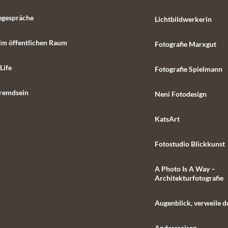
egespräche
Lichtbildwerkerin
im öffentlichen Raum
Fotografie Marxgut
Life
Fotografie Spielmann
remdsein
Neni Fotodesign
KatsArt
Fotostudio Blickkunst
A Photo Is A Way –
Architekturfotografie
Augenblick, verweile d
Andersreisen