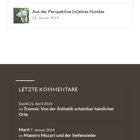
Aus der Perspektive (m)eines Hundes
24. Januar 2019
Neueste Kommentare
LETZTE KOMMENTARE
David
21. April 2024
Tromsö: Von der Ästhetik scheinbar hässlicher
on
Orte
Marit
7. Januar 2024
Maestro Mozart und der Seifensieder
on