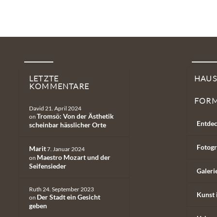
LETZTE
HAU
KOMMENTARE
FOR
David
21. April 2024
Tromsö: Von der Ästhetik
on
Entdec
scheinbar hässlicher Orte
Fotogr
Marit
7. Januar 2024
Maestro Mozart und der
on
Seifensieder
Galeri
Ruth
24. September 2023
Kunst 
Der Stadt ein Gesicht
on
geben