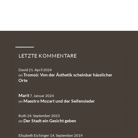
Neueste Kommentare
LETZTE KOMMENTARE
David
21. April 2024
Tromsö: Von der Ästhetik scheinbar hässlicher
on
Orte
Marit
7. Januar 2024
Maestro Mozart und der Seifensieder
on
Ruth
24. September 2023
Der Stadt ein Gesicht geben
on
Elisabeth Eichinger
14. September 2019