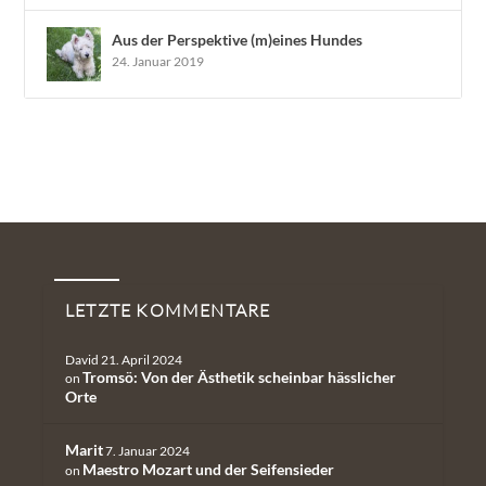
Aus der Perspektive (m)eines Hundes
24. Januar 2019
Neueste Kommentare
LETZTE KOMMENTARE
David
21. April 2024
Tromsö: Von der Ästhetik scheinbar hässlicher
on
Orte
Marit
7. Januar 2024
Maestro Mozart und der Seifensieder
on