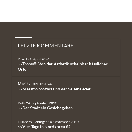
Neueste Kommentare
LETZTE KOMMENTARE
David
21. April 2024
Tromsö: Von der Ästhetik scheinbar hässlicher
on
Orte
Marit
7. Januar 2024
Maestro Mozart und der Seifensieder
on
Ruth
24. September 2023
Der Stadt ein Gesicht geben
on
Elisabeth Eichinger
14. September 2019
Vier Tage in Nordkorea #2
on