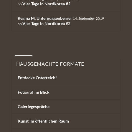
Vier Tage in Nordkorea #2
on
Regina M. Unterguggenberger
14. September 2019
Vier Tage in Nordkorea #2
on
Hausgemachte Formate
HAUSGEMACHTE FORMATE
Entdecke Österreich!
Fotograf im Blick
Galeriegespräche
Kunst im öffentlichen Raum