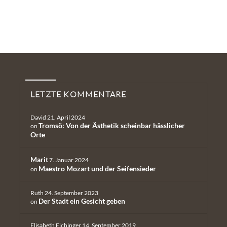
Neueste Kommentare
LETZTE KOMMENTARE
David
21. April 2024
Tromsö: Von der Ästhetik scheinbar hässlicher
on
Orte
Marit
7. Januar 2024
Maestro Mozart und der Seifensieder
on
Ruth
24. September 2023
Der Stadt ein Gesicht geben
on
Elisabeth Eichinger
14. September 2019