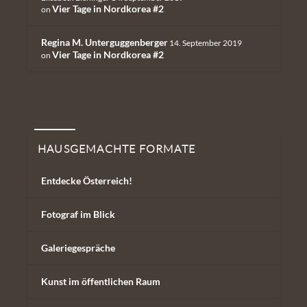
Vier Tage in Nordkorea #2
on
Regina M. Unterguggenberger
14. September 2019
Vier Tage in Nordkorea #2
on
Hausgemachte Formate
HAUSGEMACHTE FORMATE
Entdecke Österreich!
Fotograf im Blick
Galeriegespräche
Kunst im öffentlichen Raum