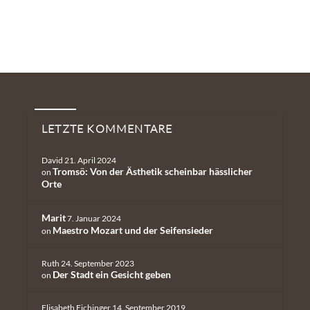
Neueste Kommentare
LETZTE KOMMENTARE
David
21. April 2024
Tromsö: Von der Ästhetik scheinbar hässlicher
on
Orte
Marit
7. Januar 2024
Maestro Mozart und der Seifensieder
on
Ruth
24. September 2023
Der Stadt ein Gesicht geben
on
Elisabeth Eichinger
14. September 2019