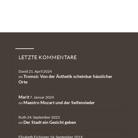
Neueste Kommentare
LETZTE KOMMENTARE
David
21. April 2024
Tromsö: Von der Ästhetik scheinbar hässlicher
on
Orte
Marit
7. Januar 2024
Maestro Mozart und der Seifensieder
on
Ruth
24. September 2023
Der Stadt ein Gesicht geben
on
Elisabeth Eichinger
14. September 2019