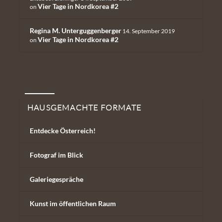
Vier Tage in Nordkorea #2
on
Regina M. Unterguggenberger
14. September 2019
Vier Tage in Nordkorea #2
on
Hausgemachte Formate
HAUSGEMACHTE FORMATE
Entdecke Österreich!
Fotograf im Blick
Galeriegespräche
Kunst im öffentlichen Raum