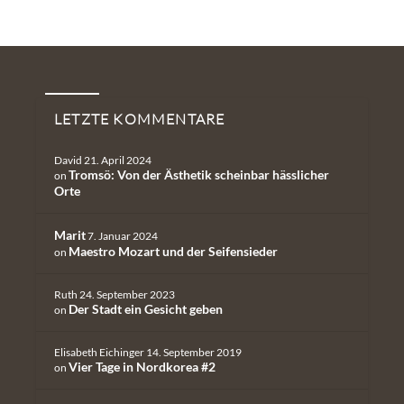
Neueste Kommentare
LETZTE KOMMENTARE
David
21. April 2024
Tromsö: Von der Ästhetik scheinbar hässlicher
on
Orte
Marit
7. Januar 2024
Maestro Mozart und der Seifensieder
on
Ruth
24. September 2023
Der Stadt ein Gesicht geben
on
Elisabeth Eichinger
14. September 2019
Vier Tage in Nordkorea #2
on