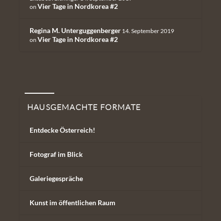
Vier Tage in Nordkorea #2
on
Regina M. Unterguggenberger
14. September 2019
Vier Tage in Nordkorea #2
on
Hausgemachte Formate
HAUSGEMACHTE FORMATE
Entdecke Österreich!
Fotograf im Blick
Galeriegespräche
Kunst im öffentlichen Raum