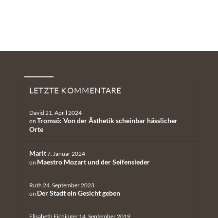
Neueste Kommentare
LETZTE KOMMENTARE
David
21. April 2024
Tromsö: Von der Ästhetik scheinbar hässlicher
on
Orte
Marit
7. Januar 2024
Maestro Mozart und der Seifensieder
on
Ruth
24. September 2023
Der Stadt ein Gesicht geben
on
Elisabeth Eichinger
14. September 2019