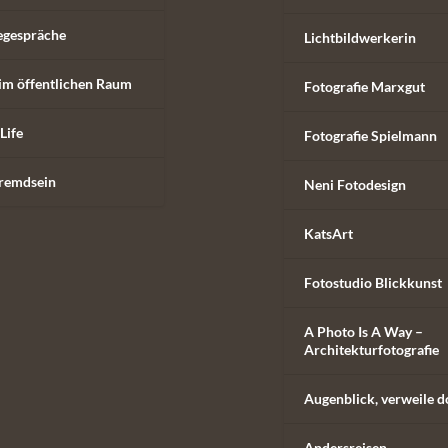
egespräche
Lichtbildwerkerin
im öffentlichen Raum
Fotografie Marxgut
Life
Fotografie Spielmann
remdsein
Neni Fotodesign
KatsArt
Fotostudio Blickkunst
A Photo Is A Way –
Architekturfotografie
Augenblick, verweile d
Andersreisen