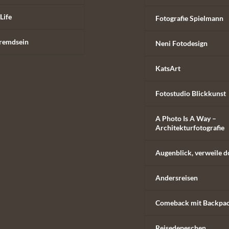
Life
Fotografie Spielmann
remdsein
Neni Fotodesign
KatsArt
Fotostudio Blickkunst
A Photo Is A Way –
Architekturfotografie
Augenblick, verweile d
Andersreisen
Comeback mit Backpa
Reisedepeschen