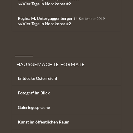
Vier Tage in Nordkorea #2
on
Regina M. Unterguggenberger
14. September 2019
Vier Tage in Nordkorea #2
on
Hausgemachte Formate
HAUSGEMACHTE FORMATE
Entdecke Österreich!
Fotograf im Blick
Galeriegespräche
Kunst im öffentlichen Raum