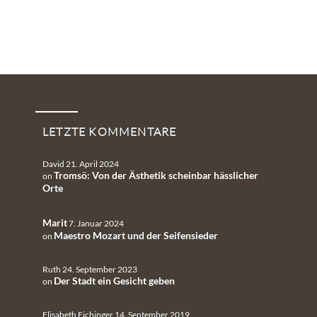
Neueste Kommentare
LETZTE KOMMENTARE
David
21. April 2024
Tromsö: Von der Ästhetik scheinbar hässlicher
on
Orte
Marit
7. Januar 2024
Maestro Mozart und der Seifensieder
on
Ruth
24. September 2023
Der Stadt ein Gesicht geben
on
Elisabeth Eichinger
14. September 2019