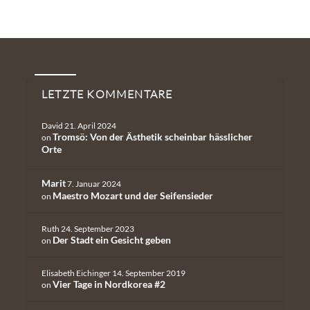
Neueste Kommentare
LETZTE KOMMENTARE
David
21. April 2024
Tromsö: Von der Ästhetik scheinbar hässlicher
on
Orte
Marit
7. Januar 2024
Maestro Mozart und der Seifensieder
on
Ruth
24. September 2023
Der Stadt ein Gesicht geben
on
Elisabeth Eichinger
14. September 2019
Vier Tage in Nordkorea #2
on