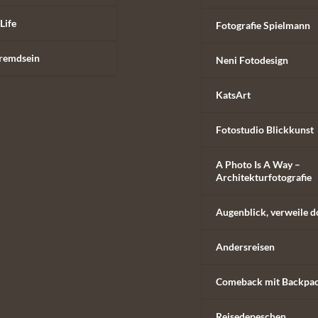
Life
Fotografie Spielmann
remdsein
Neni Fotodesign
KatsArt
Fotostudio Blickkunst
A Photo Is A Way –
Architekturfotografie
Augenblick, verweile d
Andersreisen
Comeback mit Backpa
Reisedepeschen