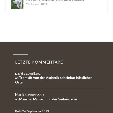
24. Januar 2019
Neueste Kommentare
LETZTE KOMMENTARE
David
21. April 2024
Tromsö: Von der Ästhetik scheinbar hässlicher
on
Orte
Marit
7. Januar 2024
Maestro Mozart und der Seifensieder
on
Ruth
24. September 2023