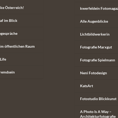
ke Österreich!
kwerfeldein Fotomaga
af im Blick
Alle Augenblicke
egespräche
Lichtbildwerkerin
im öffentlichen Raum
Fotografie Marxgut
Life
Fotografie Spielmann
remdsein
Neni Fotodesign
KatsArt
Fotostudio Blickkunst
A Photo Is A Way –
Architekturfotografie