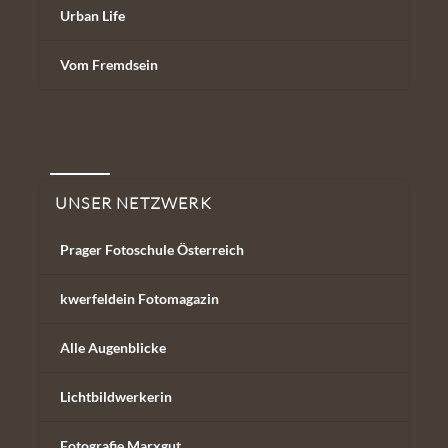
Urban Life
Vom Fremdsein
Unser Netzwerk
UNSER NETZWERK
Prager Fotoschule Österreich
kwerfeldein Fotomagazin
Alle Augenblicke
Lichtbildwerkerin
Fotografie Marxgut