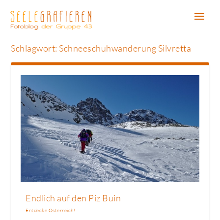
Schlagwort:
Schneeschuhwanderung Silvretta
Endlich auf den Piz Buin
Entdecke Österreich!