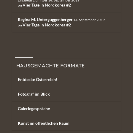
Elisabeth Eichinger
14. September 2019
Vier Tage in Nordkorea #2
on
Regina M. Unterguggenberger
14. September 2019
Vier Tage in Nordkorea #2
on
Hausgemachte Formate
HAUSGEMACHTE FORMATE
Entdecke Österreich!
Fotograf im Blick
Galeriegespräche
Kunst im öffentlichen Raum